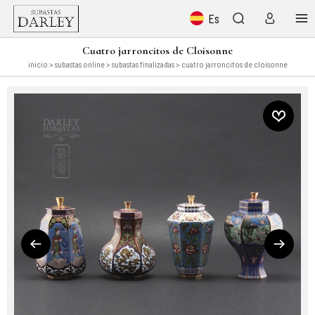
Es
Cuatro jarroncitos de Cloisonne
inicio
>
subastas online
>
subastas finalizadas
> cuatro jarroncitos de cloisonne