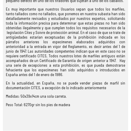
pequeño defecto en uno de los tiradores que sujetan a uno de los caballos.
Es muy importante que nuestros Usuarios sepan que todos los marfiles,
tanto tallados como no tallados, que ponemos en nuestra subasta han sido
detalladamente revisados y estudiados por nuestros expertos, solicitando
toda la información precisa para determinar que estas piezas no han sido
obtenidas ilegalmente y que cumplen todos los requisitos necesarios de la
legislación Cites y Soivre de protección animal. En el caso de que se trate de
antigüedades estarían exceptuadas de la prohibición indicada en los
párrafos anteriores los especímenes elaborados adquiridos con
anterioridad a la entrada en vigor del Reglamento, es decir antes del 1 de
junio de 1947. Las autoridades competentes indican que en este caso no se
requiere certificado CITES, Todos nuestros lotes de marfiles antiguos están
acompañados de un Certificado de Garantía de origen anterior a 1947. Hay
una serie de excepciones a esta prohibición, es que pueda demostrarse
fehaciente que los especímenes han sido adquiridos o introducidos en
España antes del 1 de enero de 1986.
En la actualidad, en España, no se puede vender piezas de marfil sin
documentación CITES, a excepción de lo indicado anteriormente
Medidas: 50x39x14cm una sola carreta.
Peso Total: 6270gr sin los pies de madera