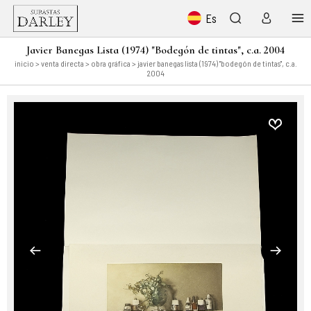
Es
Javier Banegas Lista (1974) "Bodegón de tintas", c.a. 2004
inicio
>
venta directa
>
obra gráfica
> javier banegas lista (1974) "bodegón de tintas", c.a.
2004