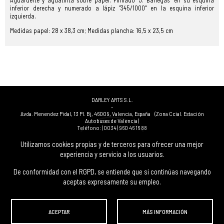
Aguafuerte y aguatinta sobre papel. Firmado "J. Banegas" en su esquina
inferior derecha y numerado a lápiz "345/1000" en la esquina inferior
izquierda.
Medidas papel: 28 x 38,3 cm; Medidas plancha: 16,5 x 23,5 cm
DARLEY ARTS S.L.
-
Avda. Menendez Pidal, 13 Pl. Bj
,
46009
,
Valencia
,
España
(Zona Ccial. Estación
Autobuses de Valencia)
Teléfono:
(0034) 960 46 16 88
-
(0034) 963 40 48 21
Utilizamos cookies propias y de terceros para ofrecer una mejor
-
experiencia y servicio a los usuarios.
(0034) 669 53 68 89
(solo WhatsApp)
-
info@subastasdarley.com
De conformidad con el RGPD, se entiende que si continúas navegando
aceptas expresamente su empleo.
© Subastas Darley. 2026. Todos los derechos reservados.
ACEPTAR
MÁS INFORMACIÓN