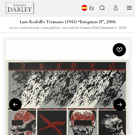
Es
Luis Rodolfo Trimano (1943) “Estigmas II”, 2006
inicio
>
venta directa
>
obra gráfica
> luis rodolfo trimano (1943) “estigmas ii”, 2006