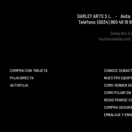
DARLEY ARTS S.L.
-
Avda. 
Teléfono:
(0034) 960 46 16 8
Darley Arts S.
“auctionsdarley.com”,
COMPRA CON TARJETA
CONOCE SUBAST
PUJA DIRECTA
NUESTRO EQUIP
AUTOPUJA
COMO VENDER E
COMO PUJAR EN 
REGISTRARSE C
COMPRA SEGURA 
EMBALAJE Y ENV