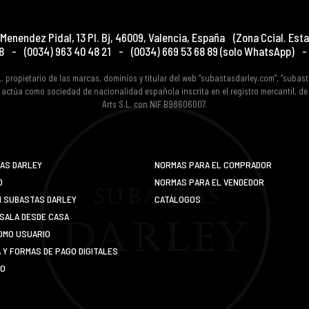
Menendez Pidal, 13 Pl. Bj
,
46009
,
Valencia
,
España
(Zona Ccial. Esta
8
-
(0034) 963 40 48 21
-
(0034) 669 53 68 89
(solo WhatsApp)
-
L. propietario de las marcas, dominios y titular del web “subastasdarley.com”, “subas
 actúa como sociedad de nacionalidad española inscrita en el registro mercantil, d
Arts S.L. con NIF B98606007.
AS DARLEY
NORMAS PARA EL COMPRADOR
O
NORMAS PARA EL VENDEDOR
N SUBASTAS DARLEY
CATÁLOGOS
SALA DESDE CASA
OMO USUARIO
Y FORMAS DE PAGO DIGITALES
IO