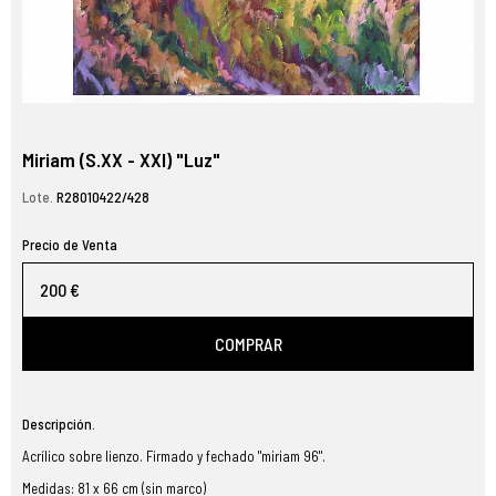
Miriam (S.XX - XXI) "Luz"
Lote.
R28010422/428
Precio de Venta
200 €
COMPRAR
Descripción.
Acrílico sobre lienzo. Firmado y fechado "miriam 96".
Medidas: 81 x 66 cm (sin marco)