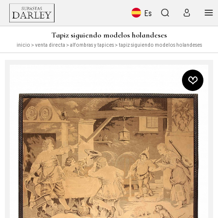
Es
Tapiz siguiendo modelos holandeses
inicio
>
venta directa
>
alfombras y tapices
> tapiz siguiendo modelos holandeses