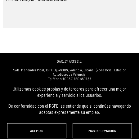
DARLEY ARTS S.L.
-
Avda. Menendez Pidal, 13 Pl. Bj
,
46009
,
Valencia
,
España
(Zona Ccial. Estación
Autobuses de Valencia)
Teléfono:
(0034) 960 46 16 88
-
(0034) 963 40 48 21
Utilizamos cookies propias y de terceros para ofrecer una mejor
-
experiencia y servicio a los usuarios.
(0034) 669 53 68 89
(solo WhatsApp)
-
info@subastasdarley.com
De conformidad con el RGPD, se entiende que si continúas navegando
aceptas expresamente su empleo.
© Subastas Darley. 2026. Todos los derechos reservados.
ACEPTAR
MÁS INFORMACIÓN