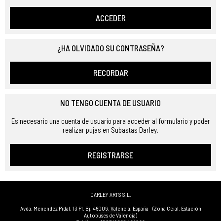
ACCEDER
¿HA OLVIDADO SU CONTRASEÑA?
RECORDAR
NO TENGO CUENTA DE USUARIO
Es necesario una cuenta de usuario para acceder al formulario y poder
realizar pujas en Subastas Darley.
REGISTRARSE
DARLEY ARTS S.L.
-
Avda. Menendez Pidal, 13 Pl. Bj
,
46009
,
Valencia
,
España
(Zona Ccial. Estación
Autobuses de Valencia)