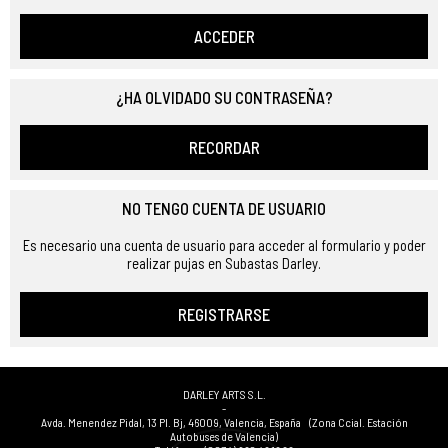
ACCEDER
¿HA OLVIDADO SU CONTRASEÑA?
RECORDAR
NO TENGO CUENTA DE USUARIO
Es necesario una cuenta de usuario para acceder al formulario y poder
realizar pujas en Subastas Darley.
REGISTRARSE
DARLEY ARTS S.L.
-
Avda. Menendez Pidal, 13 Pl. Bj
,
46009
,
Valencia
,
España
(Zona Ccial. Estación
Autobuses de Valencia)