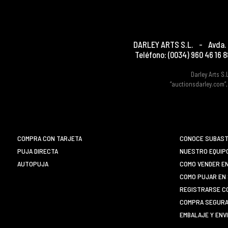
DARLEY ARTS S.L.
-
Avda. 
Teléfono:
(0034) 960 46 16 8
Darley Arts S.
“auctionsdarley.com”,
COMPRA CON TARJETA
CONOCE SUBAST
PUJA DIRECTA
NUESTRO EQUIP
AUTOPUJA
COMO VENDER E
COMO PUJAR EN 
REGISTRARSE C
COMPRA SEGURA 
EMBALAJE Y ENV