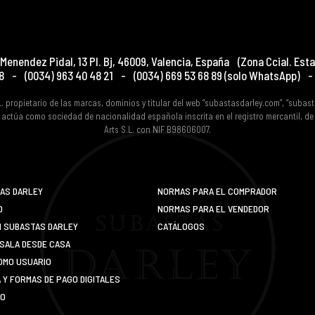
Menendez Pidal, 13 Pl. Bj
,
46009
,
Valencia
,
España
(Zona Ccial. Esta
8
-
(0034) 963 40 48 21
-
(0034) 669 53 68 89
(solo WhatsApp)
-
L. propietario de las marcas, dominios y titular del web “subastasdarley.com”, “subas
 actúa como sociedad de nacionalidad española inscrita en el registro mercantil, d
Arts S.L. con NIF B98606007.
AS DARLEY
NORMAS PARA EL COMPRADOR
O
NORMAS PARA EL VENDEDOR
N SUBASTAS DARLEY
CATÁLOGOS
SALA DESDE CASA
OMO USUARIO
Y FORMAS DE PAGO DIGITALES
IO