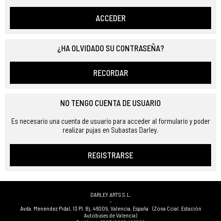
ACCEDER
¿HA OLVIDADO SU CONTRASEÑA?
RECORDAR
NO TENGO CUENTA DE USUARIO
Es necesario una cuenta de usuario para acceder al formulario y poder
realizar pujas en Subastas Darley.
REGISTRARSE
DARLEY ARTS S.L.
-
Avda. Menendez Pidal, 13 Pl. Bj
,
46009
,
Valencia
,
España
(Zona Ccial. Estación
Autobuses de Valencia)