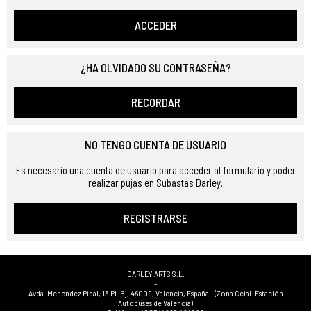
ACCEDER
¿HA OLVIDADO SU CONTRASEÑA?
RECORDAR
NO TENGO CUENTA DE USUARIO
Es necesario una cuenta de usuario para acceder al formulario y poder
realizar pujas en Subastas Darley.
REGISTRARSE
DARLEY ARTS S.L.
-
Avda. Menendez Pidal, 13 Pl. Bj
,
46009
,
Valencia
,
España
(Zona Ccial. Estación
Autobuses de Valencia)