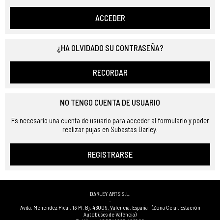
ACCEDER
¿HA OLVIDADO SU CONTRASEÑA?
RECORDAR
NO TENGO CUENTA DE USUARIO
Es necesario una cuenta de usuario para acceder al formulario y poder
realizar pujas en Subastas Darley.
REGISTRARSE
DARLEY ARTS S.L.
-
Avda. Menendez Pidal, 13 Pl. Bj
,
46009
,
Valencia
,
España
(Zona Ccial. Estación
Autobuses de Valencia)