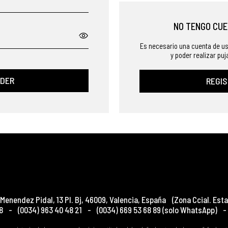
NO TENGO CUE
Es necesario una cuenta de us
y poder realizar pu
DER
REGI
Menendez Pidal, 13 Pl. Bj
,
46009
,
Valencia
,
España
(Zona Ccial. Esta
8
-
(0034) 963 40 48 21
-
(0034) 669 53 68 89
(solo WhatsApp)
-