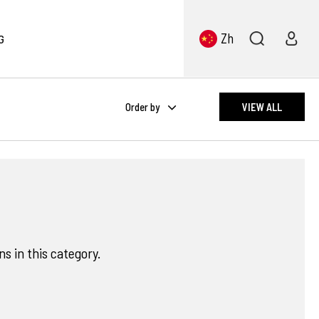
Zh
G
Order by
VIEW ALL
s in this category.