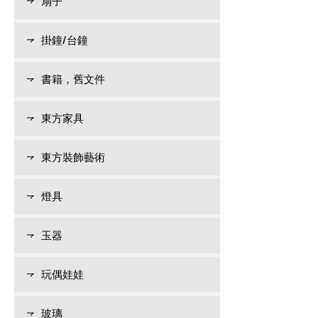
扇子
掛鐘/台鐘
書籍，舊文件
東方家具
東方裝飾藝術
燈具
玉器
玩偶娃娃
玻璃