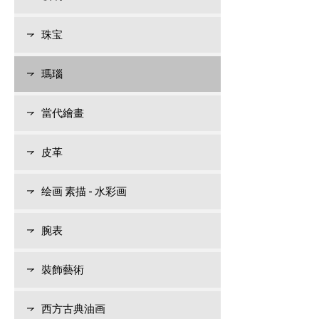
珠宝
瑪瑙
當代繪畫
皮革
绘画 素描 - 水彩画
腕表
裝飾藝術
西方古典油画