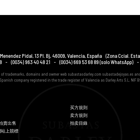
Menendez Pidal, 13 Pl. Bj
,
46009
,
Valencia
,
España
(Zona Ccial. Esta
8
-
(0034) 963 40 48 21
-
(0034) 669 53 68 89
(solo WhatsApp)
-
er of trademarks, domains and owmer web subastasdarley.com subastadejoyas.es an
Spanish company registered in the trade register of Valencia as Darley Arts S.L. NIF
买方規則
卖方規則
Y 拍賣出售
拍卖目錄
網站上競標