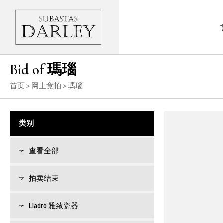
Bid of 瑪瑙
首页
>
网上竞拍
> 瑪瑙
类别
查看全部
拍卖结束
Lladró 雅致瓷器