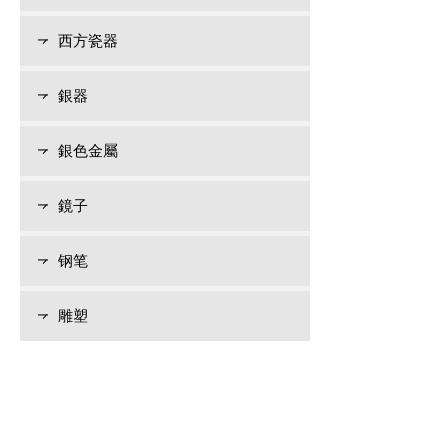
西方瓷器
銀器
銀色金屬
鏡子
钢笔
雕塑