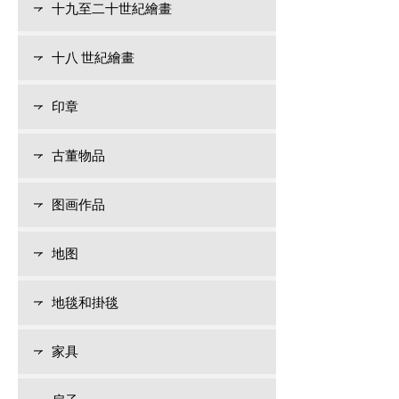
十九至二十世紀繪畫
十八 世紀繪畫
印章
古董物品
图画作品
地图
地毯和掛毯
家具