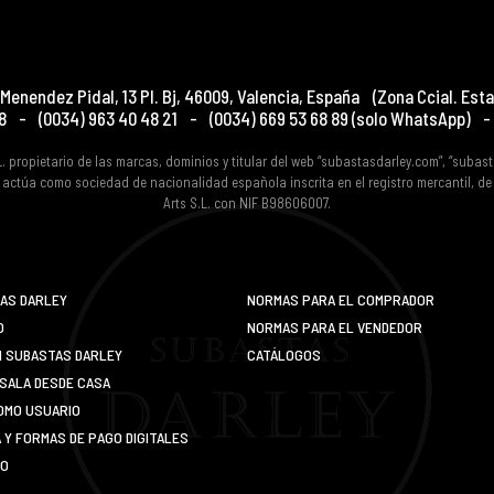
Menendez Pidal, 13 Pl. Bj
,
46009
,
Valencia
,
España
(Zona Ccial. Esta
8
-
(0034) 963 40 48 21
-
(0034) 669 53 68 89
(solo WhatsApp)
-
L. propietario de las marcas, dominios y titular del web “subastasdarley.com”, “subas
 actúa como sociedad de nacionalidad española inscrita en el registro mercantil, d
Arts S.L. con NIF B98606007.
AS DARLEY
NORMAS PARA EL COMPRADOR
O
NORMAS PARA EL VENDEDOR
N SUBASTAS DARLEY
CATÁLOGOS
SALA DESDE CASA
OMO USUARIO
Y FORMAS DE PAGO DIGITALES
IO