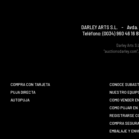
DARLEY ARTS S.L.
-
Avda. 
Teléfono:
(0034) 960 46 16 8
Darley Arts S.
“auctionsdarley.com”,
COMPRA CON TARJETA
CONOCE SUBAST
PUJA DIRECTA
NUESTRO EQUIP
AUTOPUJA
COMO VENDER E
COMO PUJAR EN 
REGISTRARSE C
COMPRA SEGURA 
EMBALAJE Y ENV