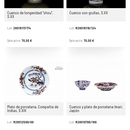
Cuenco de longevidad "shou",
Cuenco con grullas, S.XX
S.XX
Lot.
28018117/174
Lot.
R28018118/124
Sale price.
70,00 €
Sale price.
70,00 €
Plato de porcelana, Compañía de
Cuenco y plato de porcelana Imari,
Indias, S.XIX
Japón
Lot.
R28012599/99
Lot.
R28010796/189