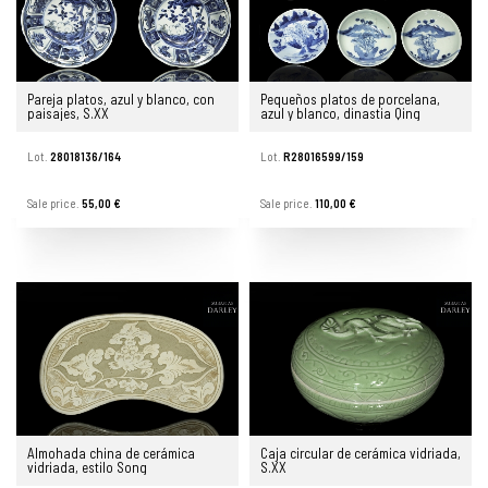
Pareja platos, azul y blanco, con
Pequeños platos de porcelana,
paisajes, S.XX
azul y blanco, dinastia Qing
Lot.
28018136/164
Lot.
R28016599/159
Sale price.
55,00 €
Sale price.
110,00 €
Almohada china de cerámica
Caja circular de cerámica vidriada,
vidriada, estilo Song
S.XX