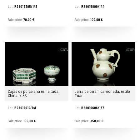
Lot.
R28013395/145
Lot.
R28015899/144
Sale price.
70,00 €
Sale price.
100,00 €
Cajas de porcelana esmaltada,
Jarra de cerámica vidriada, estilo
China, S.XX
Yuan
Lot.
R28015910/141
Lot.
R28016606/137
Sale price.
100,00 €
Sale price.
350,00 €