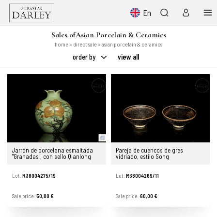
En
Sales ofAsian Porcelain & Ceramics
home
>
direct sale
> asian porcelain & ceramics
order by
view all
Jarrón de porcelana esmaltada
Pareja de cuencos de gres
"Granadas", con sello Qianlong
vidriado, estilo Song
Lot.
R38004275/19
Lot.
R38004269/11
Sale price.
50,00 €
Sale price.
60,00 €