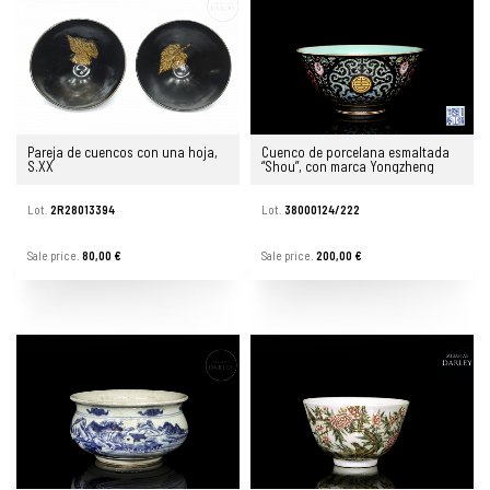
Pareja de cuencos con una hoja,
Cuenco de porcelana esmaltada
S.XX
“Shou”, con marca Yongzheng
Lot.
2R28013394
Lot.
38000124/222
Sale price.
80,00 €
Sale price.
200,00 €