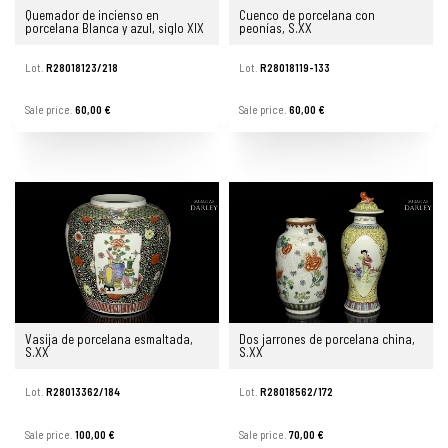
Quemador de incienso en
Cuenco de porcelana con
porcelana Blanca y azul, siglo XIX
peonías, S.XX
Lot.
R28018123/218
Lot.
R28018119-133
Sale price.
60,00 €
Sale price.
60,00 €
Vasija de porcelana esmaltada,
Dos jarrones de porcelana china,
S.XX
S.XX
Lot.
R28013362/184
Lot.
R28018562/172
Sale price.
100,00 €
Sale price.
70,00 €