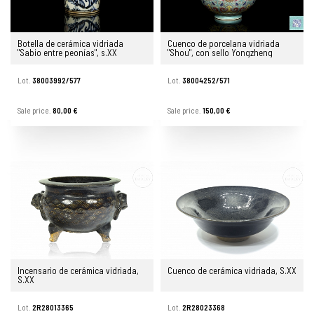
Botella de cerámica vidriada
Cuenco de porcelana vidriada
"Sabio entre peonías", s.XX
"Shou", con sello Yongzheng
Lot.
38003992/577
Lot.
38004252/571
Sale price.
80,00 €
Sale price.
150,00 €
Incensario de cerámica vidriada,
Cuenco de cerámica vidriada, S.XX
S.XX
Lot.
2R28013365
Lot.
2R28023368