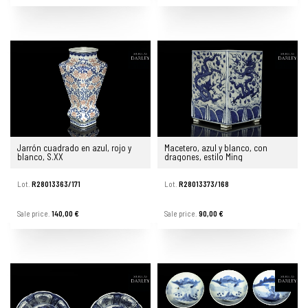
Jarrón cuadrado en azul, rojo y
Macetero, azul y blanco, con
blanco, S.XX
dragones, estilo Ming
Lot.
R28013363/171
Lot.
R28013373/168
Sale price.
140,00 €
Sale price.
90,00 €