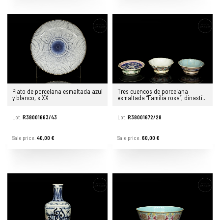
Plato de porcelana esmaltada azul
Tres cuencos de porcelana
y blanco, s.XX
esmaltada “Familia rosa”, dinastía
Qing
Lot.
R38001663/43
Lot.
R38001672/28
Sale price.
40,00 €
Sale price.
60,00 €