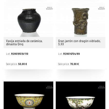
Vasija estriada de cerámica,
Gran jarrón con dragón vidriado,
dinastía Qing
S.XX
Lot.
R28018519/110
Lot.
R28014754/89
Sale price.
50,00 €
Sale price.
70,00 €