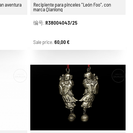
ran aventura
Recipiente para pinceles "León Foo", con
marca Qianlong
编号.
R38004043/25
Sale price.
60,00 €