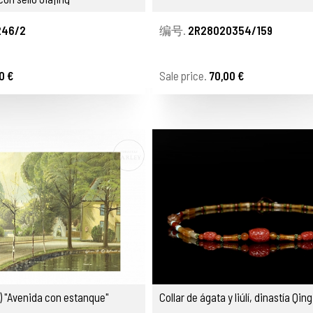
46/2
编号.
2R28020354/159
0 €
Sale price.
70,00 €
X) "Avenida con estanque"
Collar de ágata y liúlí, dinastía Qing