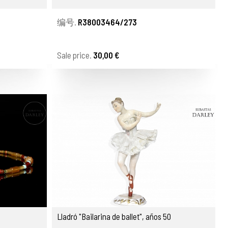
编号.
R38003464/273
Sale price.
30,00 €
Lladró "Bailarina de ballet", años 50