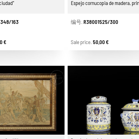
 ciudad"
Espejo cornucopia de madera, pri
348/163
编号.
R38001525/300
0 €
Sale price.
50,00 €