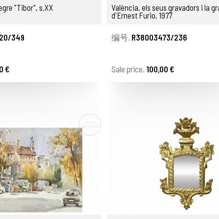
gre "Tibor", s.XX
València, els seus gravadors i la g
d'Ernest Furio, 1977
20/349
编号.
R38003473/236
0 €
Sale price.
100,00 €