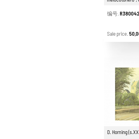
编号.
R380042
Sale price.
50,0
D. Horning (s.X