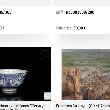
X
15/365
编号.
R38003508/200
0 €
Sale price.
80,00 €
lana azul y blanco "Ciervo y
Francisco Calatayud (S.XX) "Andosi
on sello Jiajing