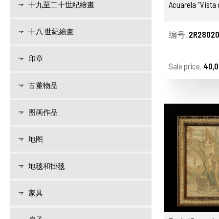
Acuarela "Vista
十九至二十世紀繪畫
十八 世紀繪畫
编号.
2R28020
印章
Sale price.
40,0
古董物品
图画作品
地图
地毯和掛毯
家具