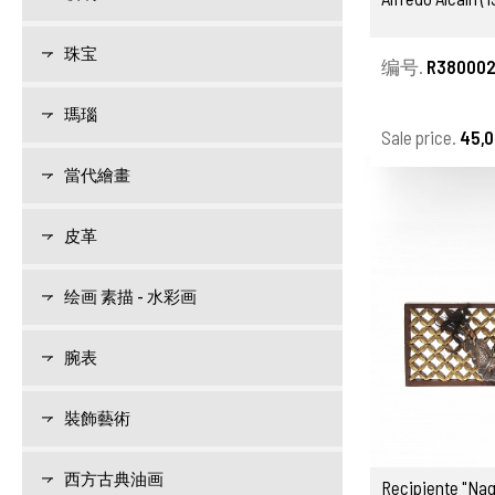
珠宝
编号.
R380002
瑪瑙
Sale price.
45,0
當代繪畫
皮革
绘画 素描 - 水彩画
腕表
裝飾藝術
西方古典油画
Recipiente "Nag