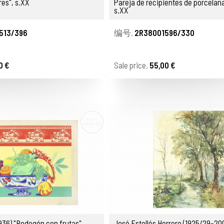
es", s.XX
Pareja de recipientes de porcelan
s.XX
513/396
编号.
2R38001596/330
0 €
Sale price.
55,00 €
1936) "Bodegón con frutas"
José Estellés Herrero (1925/29-200