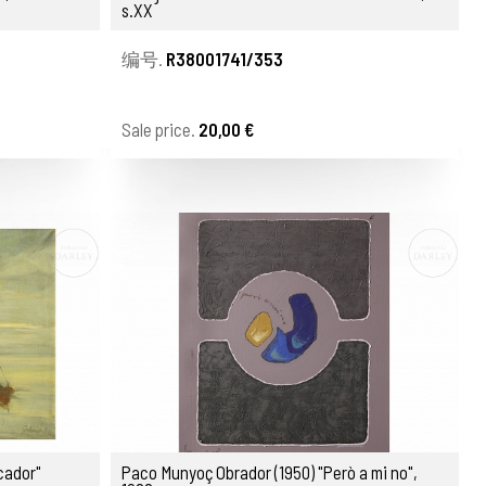
s.XX
编号.
R38001741/353
Sale price.
20,00 €
cador"
Paco Munyoç Obrador (1950) "Però a mi no",