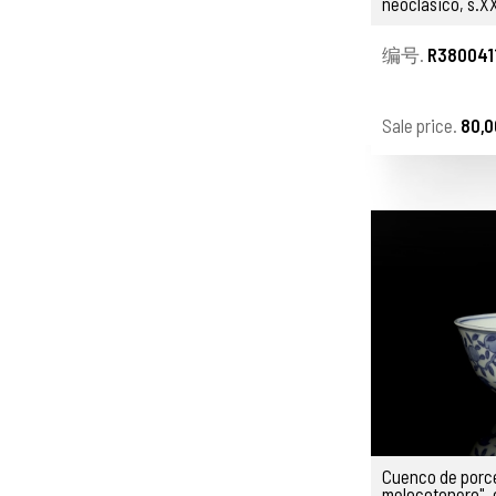
neoclásico, s.X
编号.
R380041
Sale price.
80,0
Cuenco de porce
melocotonero", c