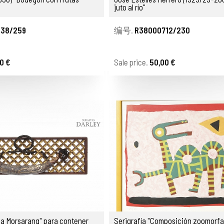
juto al río"
38/259
编号.
R38000712/230
0 €
Sale price.
50,00 €
a Morsarang" para contener
Serigrafía "Composición zoomorfa