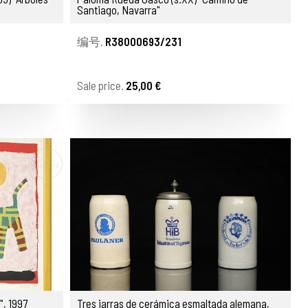
Santiago, Navarra"
编号.
R38000693/231
Sale price.
25,00 €
", 1997
Tres jarras de cerámica esmaltada alemana,