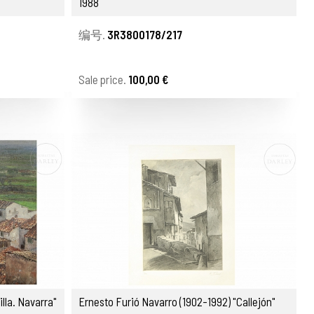
1988
编号.
3R3800178/217
Sale price.
100,00 €
lla. Navarra"
Ernesto Furió Navarro (1902-1992) "Callejón"