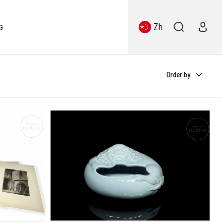
Zh
G
Order by