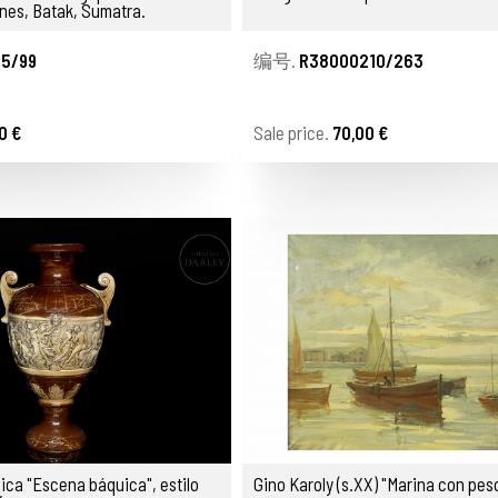
nes, Batak, Sumatra.
25/99
编号.
R38000210/263
0 €
Sale price.
70,00 €
ica "Escena báquica", estilo
Gino Karoly (s.XX) "Marina con pes