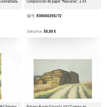
a esmaltada,
Composición de papel "Máscaras", s.XX
编号.
R38000255/72
Sale price.
55,00 €
5) "Árboles
Paloma Rueda Gascó (s.XX) "Camino de