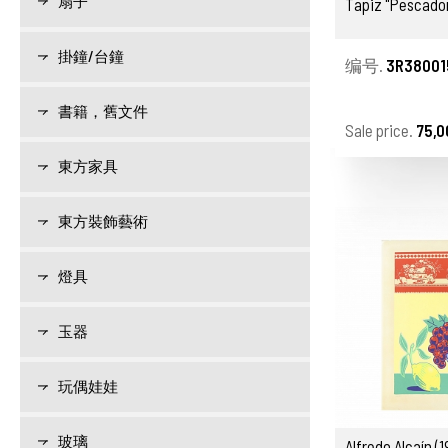
扇子
Tapiz "Pescador
掛鐘/台鐘
编号.
3R38001
書籍，舊文件
Sale price.
75,0
東方家具
東方裝飾藝術
燈具
玉器
玩偶娃娃
玻璃
Alfredo Alcaín (