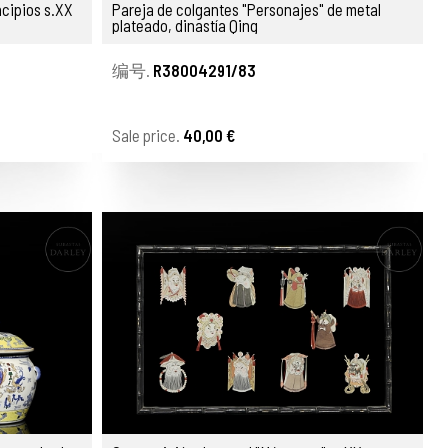
ncipios s.XX
Pareja de colgantes "Personajes" de metal
plateado, dinastía Qing
编号.
R38004291/83
Sale price.
40,00 €