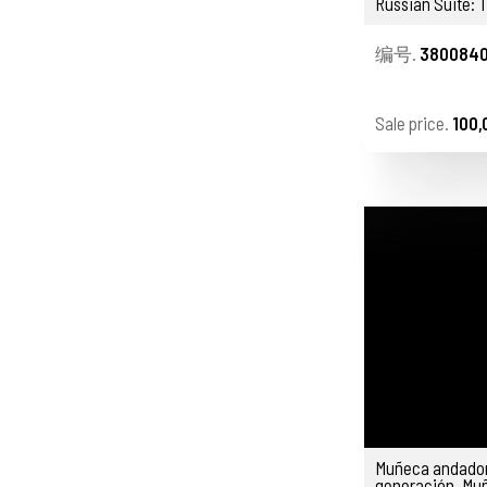
Russian Suite: T
编号.
3800840
Sale price.
100,
Muñeca andador
generación, Muñ