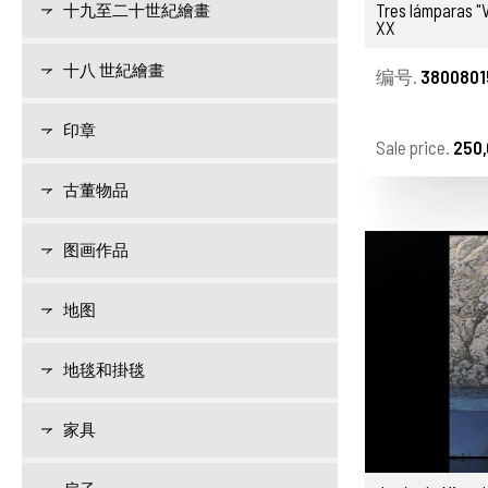
Tres lámparas "V
十九至二十世紀繪畫
XX
十八 世紀繪畫
编号.
3800801
印章
Sale price.
250,
古董物品
图画作品
地图
地毯和掛毯
家具