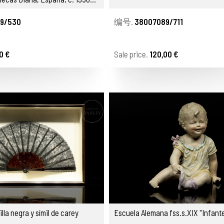
9/530
编号.
38007089/711
0 €
Sale price.
120,00 €
lla negra y símil de carey
Escuela Alemana fss.s.XIX "Infant