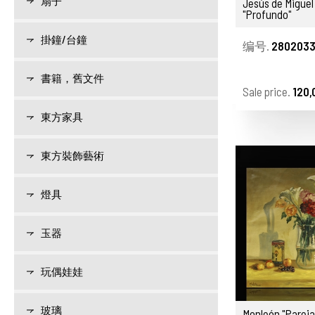
扇子
Jesús de Miguel
"Profundo"
掛鐘/台鐘
编号.
2802033
書籍，舊文件
Sale price.
120,
東方家具
東方裝飾藝術
燈具
玉器
玩偶娃娃
玻璃
Monleón "Pareja de bodegones de 