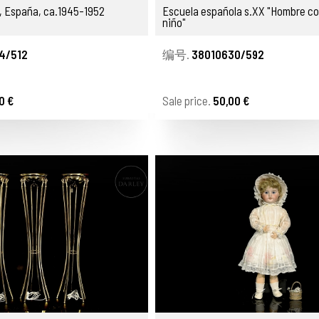
, España, ca.1945-1952
Escuela española s.XX "Hombre co
niño"
4/512
编号.
38010630/592
0 €
Sale price.
50,00 €