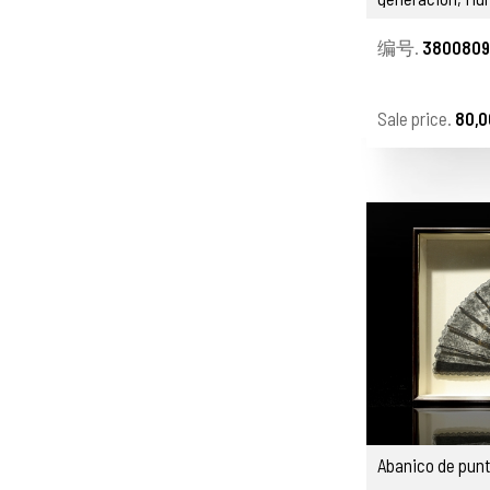
1952
编号.
3800809
Sale price.
80,0
Abanico de punti