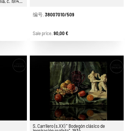
ia, c. 1914-
编号.
38007010/509
Sale price.
90,00 €
S. Carrilero (s.XX) " Bodegón clásico de
inspiración realista", 1934