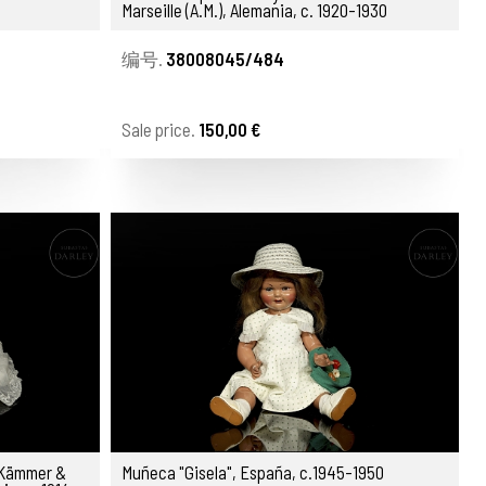
Marseille (A.M.), Alemania, c. 1920-1930
编号.
38008045/484
Sale price.
150,00 €
 Kämmer &
Muñeca "Gisela", España, c.1945-1950