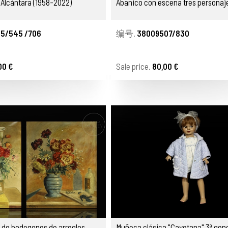
 Alcántara (1958-2022)
Abanico con escena tres personaj
5/545 /706
编号.
38009507/830
00 €
Sale price.
80,00 €
arreglos
Muñeca clásica "Cayetana" 3ª gen