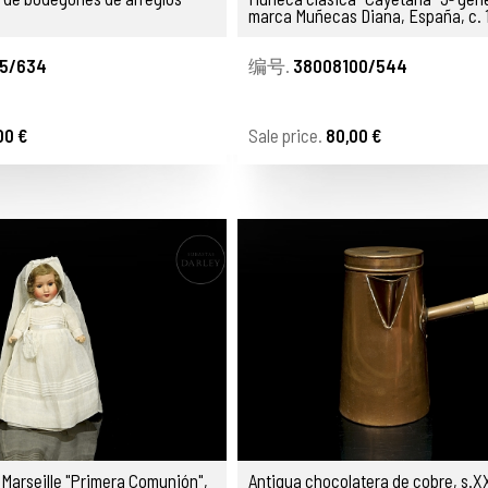
marca Muñecas Diana, España, c.
5/634
编号.
38008100/544
00 €
Sale price.
80,00 €
arseille "Primera Comunión",
Antigua chocolatera de cobre, s.X