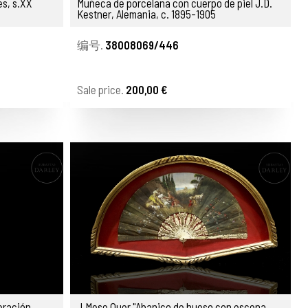
es, s.XX
Muñeca de porcelana con cuerpo de piel J.D.
Kestner, Alemania, c. 1895-1905
编号.
38008069/446
Sale price.
200,00 €
eración,
J.Mese Quer "Abanico de hueso con escena