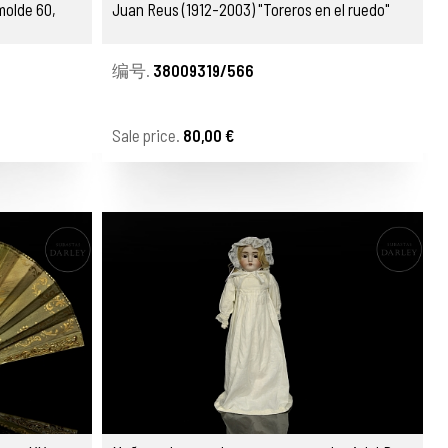
molde 60,
Juan Reus (1912-2003) "Toreros en el ruedo"
编号.
38009319/566
Sale price.
80,00 €