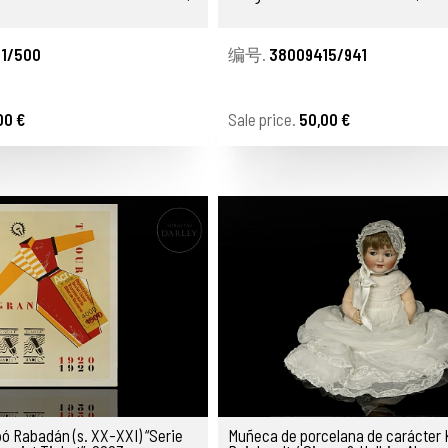
1/500
编号.
38009415/941
00 €
Sale price.
50,00 €
abadán (s. XX-XXI) “Serie
Muñeca de porcelana de carácter