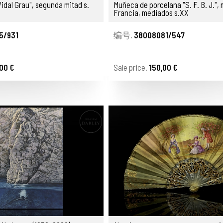
idal Grau", segunda mitad s.
Muñeca de porcelana "S. F. B. J.", 
Francia, mediados s.XX
5/931
编号.
38008081/547
00 €
Sale price.
150,00 €