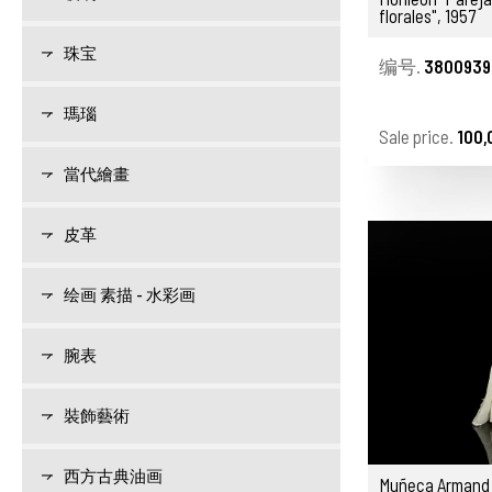
florales", 1957
珠宝
编号.
3800939
瑪瑙
Sale price.
100,
當代繪畫
皮革
绘画 素描 - 水彩画
腕表
裝飾藝術
西方古典油画
Muñeca Armand M