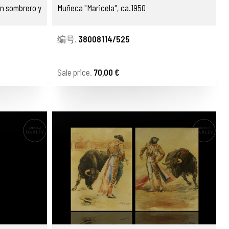
n sombrero y
Muñeca "Maricela", ca.1950
编号.
38008114/525
Sale price.
70,00 €