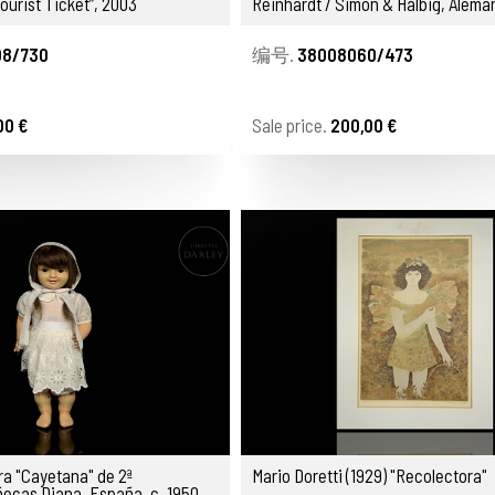
ourist Ticket”, 2003
Reinhardt / Simon & Halbig, Aleman
1920
8/730
编号.
38008060/473
00 €
Sale price.
200,00 €
a "Cayetana" de 2ª
Mario Doretti (1929) "Recolectora"
ecas Diana, España, c. 1950-