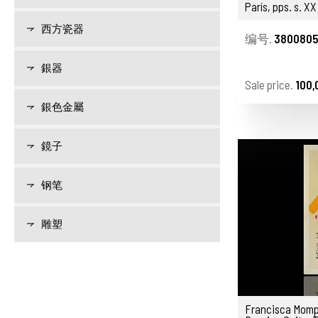
París, pps. s. XX
西方瓷器
编号.
3800805
銀器
Sale price.
100,
銀色金屬
鏡子
钢笔
雕塑
Francisca Mompó R