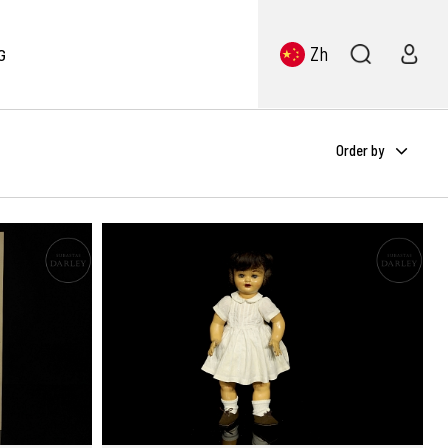
Zh
G
Order by