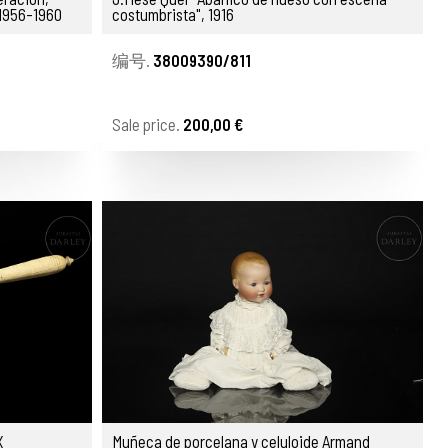
 1956-1960
costumbrista", 1916
编号.
38009390/811
Sale price.
200,00 €
X
Muñeca de porcelana y celuloide Armand