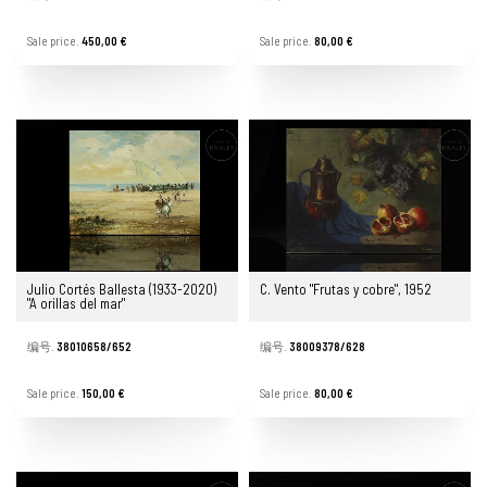
Sale price.
450,00 €
Sale price.
80,00 €
Julio Cortés Ballesta (1933-2020)
C. Vento "Frutas y cobre", 1952
"A orillas del mar"
编号.
38010658/652
编号.
38009378/628
Sale price.
150,00 €
Sale price.
80,00 €