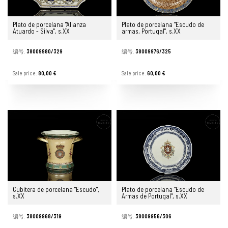
Plato de porcelana "Alianza
Plato de porcelana "Escudo de
Atuardo - Silva", s.XX
armas, Portugal", s.XX
编号.
38009980/329
编号.
38009976/325
Sale price.
80,00 €
Sale price.
60,00 €
Cubitera de porcelana "Escudo",
Plato de porcelana "Escudo de
s.XX
Armas de Portugal", s.XX
编号.
38009968/319
编号.
38009956/306