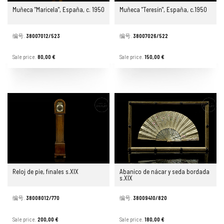
Muñeca "Maricela", España, c. 1950
Muñeca "Teresín", España, c.1950
编号.
38007012/523
编号.
38007026/522
Sale price.
80,00 €
Sale price.
150,00 €
Reloj de pie, finales s.XIX
Abanico de nácar y seda bordada
s.XIX
编号.
38008012/770
编号.
38009410/820
Sale price.
200,00 €
Sale price.
180,00 €