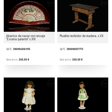
Abanico de nacar con encaje
Mueble recibidor de madera, s.XX
"Escena galante" s.XIX
编号.
38009409/815
编号.
38008007/773
Sale price.
200,00 €
Sale price.
200,00 €