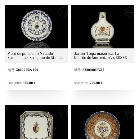
Plato de porcelana "Escudo
Jarrón "Logia masónica, La
Familiar Luis Peregrino de Ataide",
Charité de Ámsterdam", s.XIX-XX
s.XX
编号.
38009952/305
编号.
E38010017/335
Sale price.
160,00 €
Sale price.
200,00 €