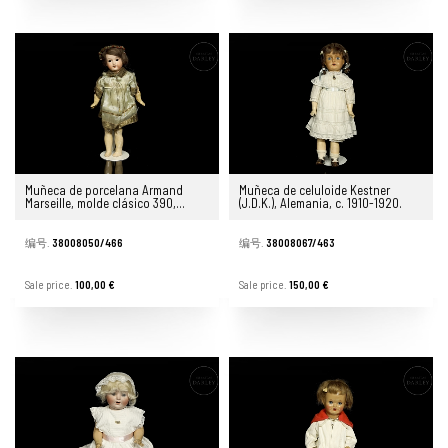
Muñeca de porcelana Armand
Muñeca de celuloide Kestner
Marseille, molde clásico 390,
(J.D.K.), Alemania, c. 1910-1920.
Alemania, c. 1910-1920
编号.
38008050/466
编号.
38008067/463
Sale price.
100,00 €
Sale price.
150,00 €