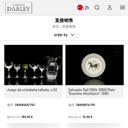
Zh
直接销售
首页
> 直接销售
order by
Juego de cristalería tallada, s.XX
Salvador Dalí (1904-1989) Plato
"Guerrero mitológico", 1990
编号.
38009450/793
编号.
38009674/791
Sale price.
180,00 €
Sale price.
75,00 €