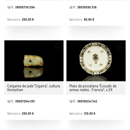
编号.
38005710/284
编号.
38010018/336
Sale price.
200,00 €
Sale price.
80,00 €
Colgante de jade "Cigarra", cultura
Plato de porcelana "Escudo de
Hongshan
armas reales , Francia", s.XX
编号.
38007294/291
编号.
38010024/342
Sale price.
200,00 €
Sale price.
120,00 €