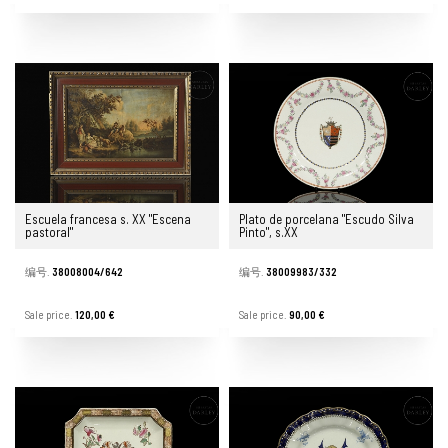
Escuela francesa s. XX "Escena
Plato de porcelana "Escudo Silva
pastoral"
Pinto", s.XX
编号.
38008004/642
编号.
38009983/332
Sale price.
120,00 €
Sale price.
90,00 €