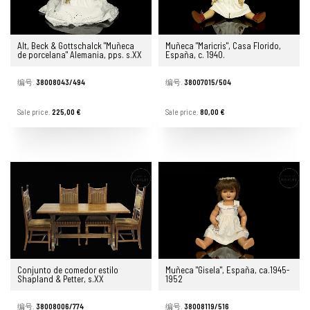
Alt, Beck & Gottschalck "Muñeca
Muñeca "Maricris", Casa Florido,
de porcelana" Alemania, pps. s.XX
España, c. 1940.
编号.
38008043/494
编号.
38007015/504
Sale price.
225,00 €
Sale price.
80,00 €
Conjunto de comedor estilo
Muñeca "Gisela", España, ca.1945-
Shapland & Petter, s.XX
1952
编号.
38008006/774
编号.
38008119/516