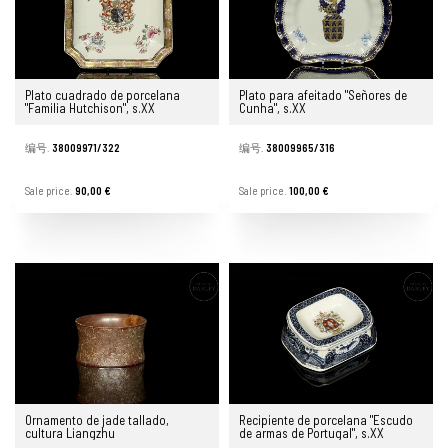
Plato cuadrado de porcelana
Plato para afeitado "Señores de
"Familia Hutchison", s.XX
Cunha", s.XX
编号.
38009971/322
编号.
38009965/316
Sale price.
90,00 €
Sale price.
100,00 €
Ornamento de jade tallado,
Recipiente de porcelana "Escudo
cultura Liangzhu
de armas de Portugal", s.XX