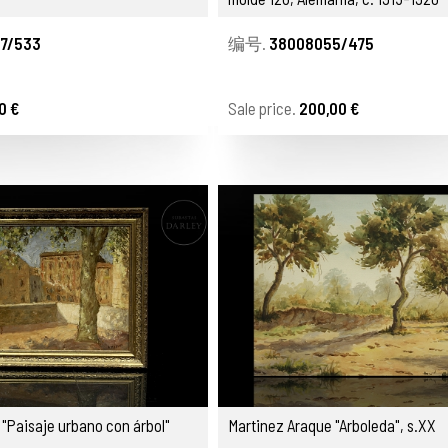
7/533
编号.
38008055/475
0 €
Sale price.
200,00 €
 "Paisaje urbano con árbol"
Martinez Araque "Arboleda", s.XX