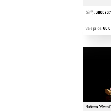
编号.
3800937
Sale price.
60,0
Muñeca "Vivebi"