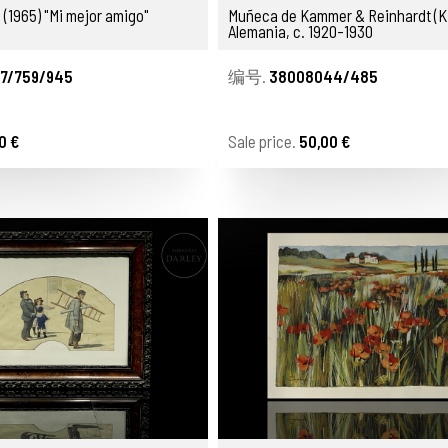
 (1965) "Mi mejor amigo"
Muñeca de Kammer & Reinhardt (K 
Alemania, c. 1920-1930
7/759/945
编号.
38008044/485
0 €
Sale price.
50,00 €