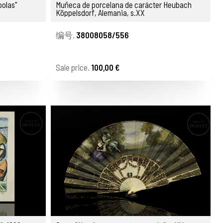
polas"
Muñeca de porcelana de carácter Heubach
Köppelsdorf, Alemania, s.XX
编号.
38008058/556
Sale price.
100,00 €