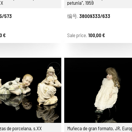
XX
petunia", 1959
5/573
编号.
38009333/633
0 €
Sale price.
100,00 €
zas de porcelana, s.XX
Muñeca de gran formato, JR, Europ