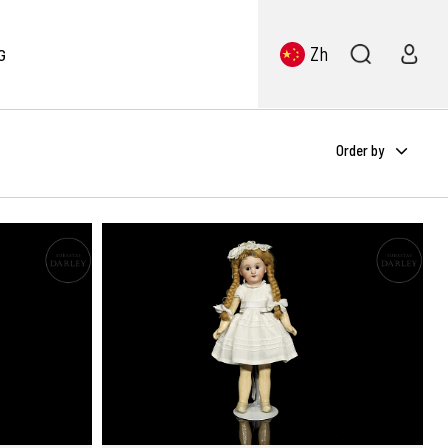
Zh
G
Order by