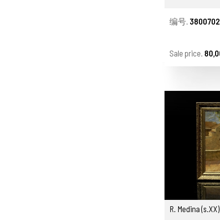
编号.
3800702
Sale price.
80,0
R. Medina (s.XX)