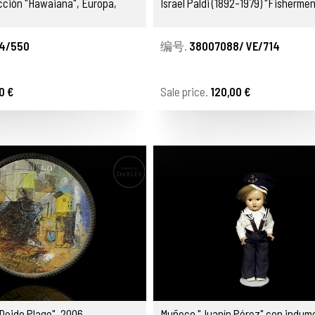
cción "Hawaiana", Europa,
Israel Paldi (1892-1979) "Fishermen
4/550
编号.
38007088/ VE/714
0 €
Sale price.
120,00 €
"Deido Plage", 2006
Muñeco "Juanín Pérez" con indume