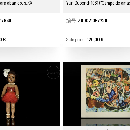
para abanico, s.XX
Yuri Dupond (1961) "Campo de ama
1/839
编号.
38007105/720
0 €
Sale price.
120,00 €