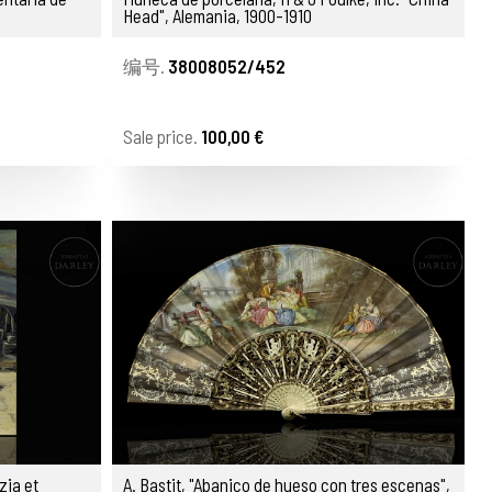
Head", Alemania, 1900-1910
编号.
38008052/452
Sale price.
100,00 €
zia et
A. Bastit, "Abanico de hueso con tres escenas",