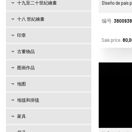
Diseño de país 
十九至二十世紀繪畫
十八 世紀繪畫
编号.
3800938
印章
Sale price.
80,0
古董物品
图画作品
地图
地毯和掛毯
家具