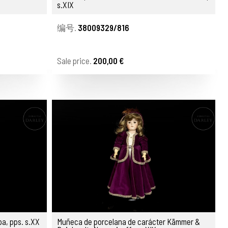
s.XIX
编号.
38009329/816
Sale price.
200,00 €
a, pps. s.XX
Muñeca de porcelana de carácter Kämmer &