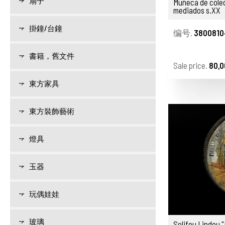
扇子
Muñeca de cole
mediados s.XX
掛鐘/台鐘
编号.
3800810
書籍，舊文件
Sale price.
80,0
東方家具
東方裝飾藝術
燈具
玉器
玩偶娃娃
玻璃
Solifou Lindou 