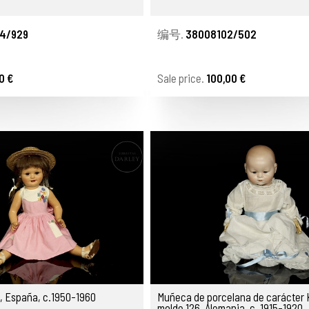
4/929
编号.
38008102/502
0 €
Sale price.
100,00 €
, España, c.1950-1960
Muñeca de porcelana de carácter 
molde 126, Alemania, c. 1915-1920