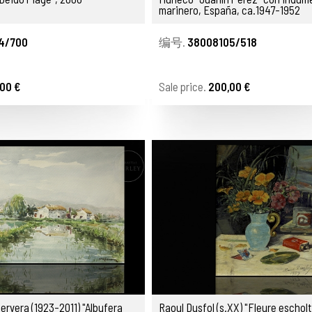
marinero, España, ca.1947-1952
4/700
编号.
38008105/518
00 €
Sale price.
200,00 €
ervera (1923-2011) "Albufera
Raoul Dusfol (s.XX) "Fleure escholt