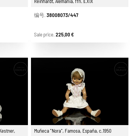
Reinhardt, Alemania, ffn. s.XIX
编号.
38008073/447
Sale price.
225,00 €
Kestner,
Muñeca "Nora", Famosa, España, c.1950