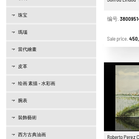
珠宝
编号.
3800951
瑪瑙
Sale price.
450,
當代繪畫
皮革
绘画 素描 - 水彩画
腕表
裝飾藝術
西方古典油画
Roberto Perez C