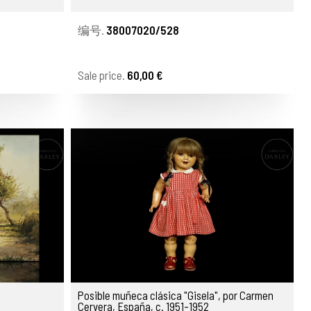
编号.
38007020/528
Sale price.
60,00 €
Posible muñeca clásica "Gisela", por Carmen
Cervera, España, c. 1951-1952