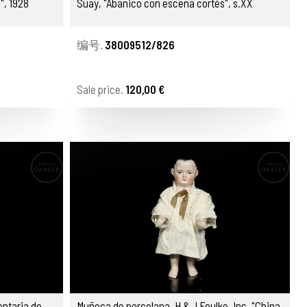
", 1928
Suay, "Abanico con escena cortés", s.XX
编号.
38009512/826
Sale price.
120,00 €
ntaria de
Muñeca de porcelana, H & J Foulke, Inc. "China