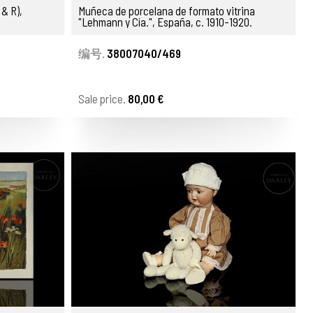
& R),
Muñeca de porcelana de formato vitrina
"Lehmann y Cía.", España, c. 1910-1920.
编号.
38007040/469
Sale price.
80,00 €