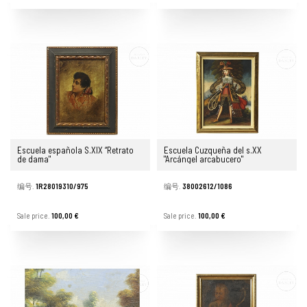
Escuela española S.XIX “Retrato
Escuela Cuzqueña del s.XX
de dama"
"Arcángel arcabucero"
编号.
1R28019310/975
编号.
38002612/1086
Sale price.
100,00 €
Sale price.
100,00 €