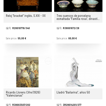
Reloj "bracket" inglés, S.XIX - XX
Tres cuencos de porcelana
esmaltada “Familia rosa”, dinastía
Qing
编号.
R28019778/340
编号.
R38001672/28
Sale price.
55,00 €
Sale price.
60,00 €
Ricardo Llorens Cifre (1926)
Lladró "Bailarina", años 50
"Valencianas"
编号.
R38003507/202
编号.
3R28014201/277