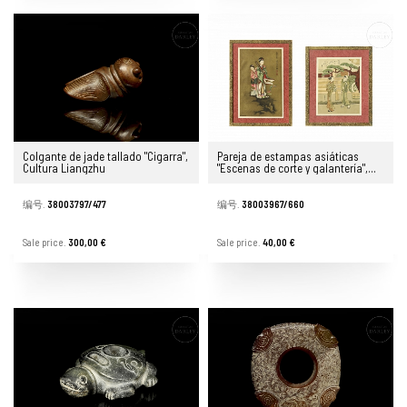
Colgante de jade tallado "Cigarra",
Pareja de estampas asiáticas
Cultura Liangzhu
"Escenas de corte y galantería",
s.XX
编号.
38003797/477
编号.
38003967/660
Sale price.
300,00 €
Sale price.
40,00 €