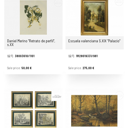
Daniel Merino "Retrato de perfil",
Escuela valenciana S.XIX "Palacio"
s.XX
编号.
38003610/1101
编号.
1R28019331/981
Sale price.
50,00 €
Sale price.
275,00 €