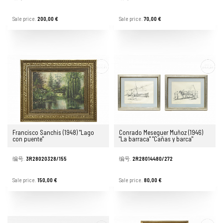
Sale price.
200,00 €
Sale price.
70,00 €
Francisco Sanchis (1948) "Lago
Conrado Meseguer Muñoz (1946)
con puente"
"La barraca" "Cañas y barca"
编号.
3R28020328/155
编号.
2R28014480/272
Sale price.
150,00 €
Sale price.
80,00 €