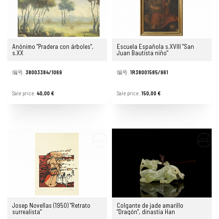
Anónimo "Pradera con árboles",
Escuela Española s.XVIII "San
s.XX
Juan Bautista niño"
编号.
38003384/1069
编号.
1R38001585/961
Sale price.
40,00 €
Sale price.
150,00 €
Josep Novellas (1950) "Retrato
Colgante de jade amarillo
surrealista"
"Dragón", dinastía Han