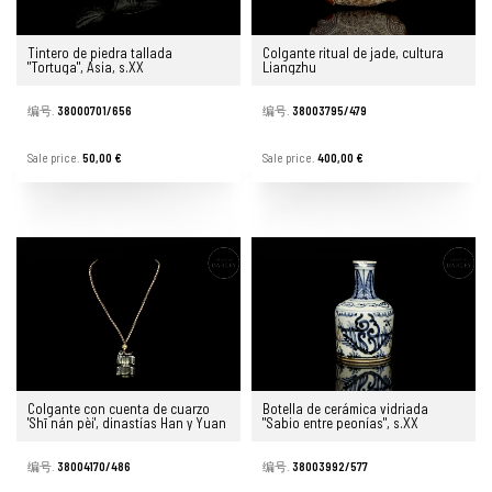
Tintero de piedra tallada
Colgante ritual de jade, cultura
"Tortuga", Asia, s.XX
Liangzhu
编号.
38000701/656
编号.
38003795/479
Sale price.
50,00 €
Sale price.
400,00 €
Colgante con cuenta de cuarzo
Botella de cerámica vidriada
'Shī nán pèi', dinastías Han y Yuan
"Sabio entre peonías", s.XX
编号.
38004170/486
编号.
38003992/577