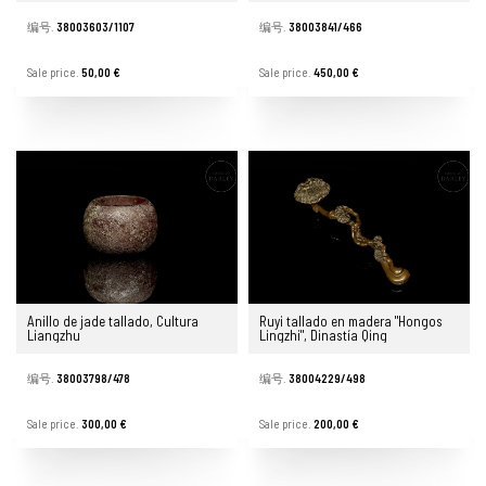
编号.
38003603/1107
编号.
38003841/466
Sale price.
50,00 €
Sale price.
450,00 €
Anillo de jade tallado, Cultura
Ruyi tallado en madera "Hongos
Liangzhu
Lingzhi", Dinastía Qing
编号.
38003798/478
编号.
38004229/498
Sale price.
300,00 €
Sale price.
200,00 €