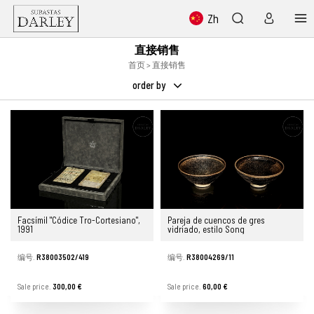
Zh
直接销售
首页
> 直接销售
order by
Facsímil "Códice Tro-Cortesiano",
Pareja de cuencos de gres
1991
vidriado, estilo Song
编号.
R38003502/419
编号.
R38004269/11
Sale price.
300,00 €
Sale price.
60,00 €