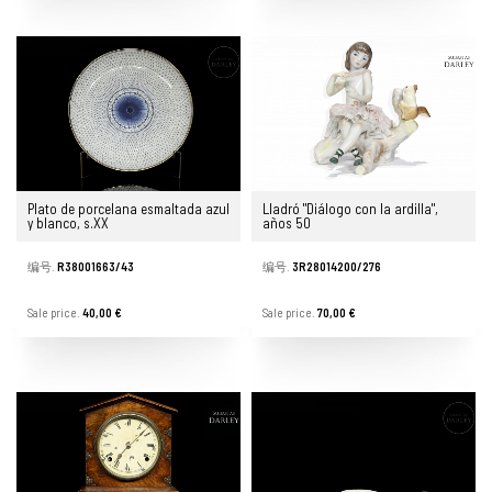
Plato de porcelana esmaltada azul
Lladró "Diálogo con la ardilla",
y blanco, s.XX
años 50
编号.
R38001663/43
编号.
3R28014200/276
Sale price.
40,00 €
Sale price.
70,00 €