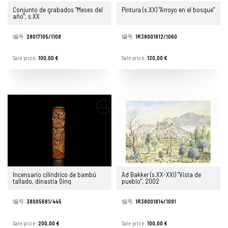
Conjunto de grabados "Meses del
Pintura (s.XX) "Arroyo en el bosque"
año", s.XX
编号.
28017105/1108
编号.
1R38001812/1060
Sale price.
100,00 €
Sale price.
120,00 €
Incensario cilíndrico de bambú
Ad Bakker (s.XX-XXI) "Vista de
tallado, dinastía Qing
pueblo", 2002
编号.
38005681/445
编号.
1R38001814/1091
Sale price.
200,00 €
Sale price.
100,00 €